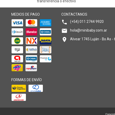
transferencia o efectivo
MEDIOS DE PAGO
CONTACTANOS
(+54) 011 2744 9920
hola@minibaby.com.ar
Alvear 1745 Luján - Bs As -
FORMAS DE ENVÍO
Copyrigh