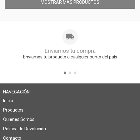
MOSTRAR MÁS PRODUCTOS
Enviamos tu compra
Enviamos tu producto a cualquier punto del país
NAVEGACIÓN
Inicio
Productos
Quienes Somos
Política de Devolución
Contacto