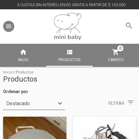
3 CUOTAS SIN INTERÉS | ENVÍO GRATIS A PARTIR DE $ 150.000
0
INICIO
PRODUCTOS
CARRITO
Inicio
/
Productos
Productos
Ordenar por
FILTRAR