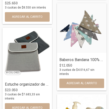
$25.650
3
cuotas de
$8.550
sin interés
AGREGAR AL CARRITO
Baberos Bandana 100% Algodón con broche
$12.050
3
cuotas de
$4.016,67
sin
8 COLORES
interés
Estuche organizador de pañales y toallit...
$23.050
3
cuotas de
$7.683,33
sin
interés
AGREGAR AL CARRITO