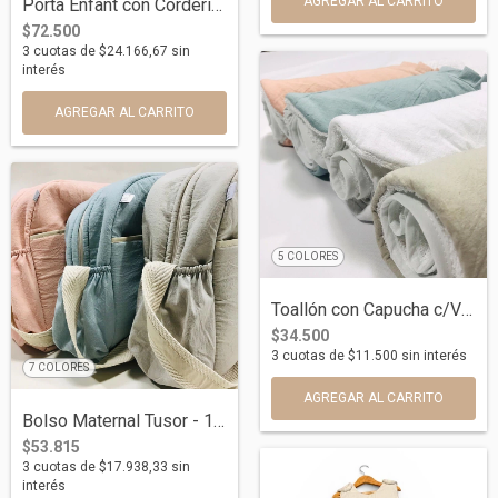
AGREGAR AL CARRITO
Porta Enfant con Corderito - Tapa despon...
$72.500
3
cuotas de
$24.166,67
sin
interés
AGREGAR AL CARRITO
5 COLORES
Toallón con Capucha c/Volados - 75 cm x...
$34.500
3
cuotas de
$11.500
sin interés
7 COLORES
AGREGAR AL CARRITO
Bolso Maternal Tusor - 100% algodón - 3...
$53.815
3
cuotas de
$17.938,33
sin
interés