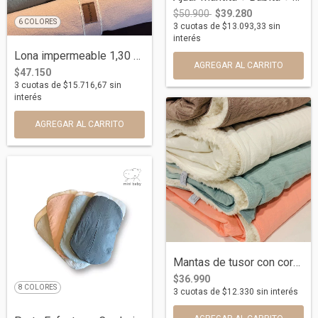
$50.900
$39.280
6 COLORES
3
cuotas de
$13.093,33
sin
interés
Lona impermeable 1,30 x 1,30
AGREGAR AL CARRITO
$47.150
3
cuotas de
$15.716,67
sin
interés
AGREGAR AL CARRITO
Mantas de tusor con corderito (70 cm x 1...
$36.990
8 COLORES
3
cuotas de
$12.330
sin interés