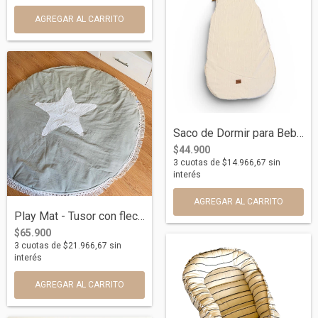
AGREGAR AL CARRITO
Saco de Dormir para Bebé Otoño/Invierno...
$44.900
3
cuotas de
$14.966,67
sin
interés
AGREGAR AL CARRITO
Play Mat - Tusor con flecos base imperme...
$65.900
3
cuotas de
$21.966,67
sin
interés
AGREGAR AL CARRITO