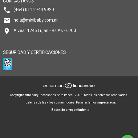
CONTACTANOS
(+54) 011 2744 9920
hola@minibaby.com.ar
Alvear 1745 Luján - Bs As - 6700
SEGURIDAD Y CERTIFICACIONES
Copyright mini baby - accesorios para bebés - 2026. Todos los derechos reservados.
Defensa de las y los consumidores. Para reclamos
ingresá acá.
Botón de arrepentimiento